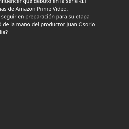
nfluencer que debutó en la serie «El
rmas de Amazon Prime Video.
 seguir en preparación para su etapa
ó de la mano del productor Juan Osorio
lia?