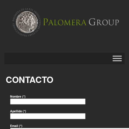
CONTACTO
Saltar
al
contenido
Nombre (*)
Apellido (*)
Email (*)