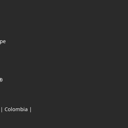
upe
 ®
 | Colombia |