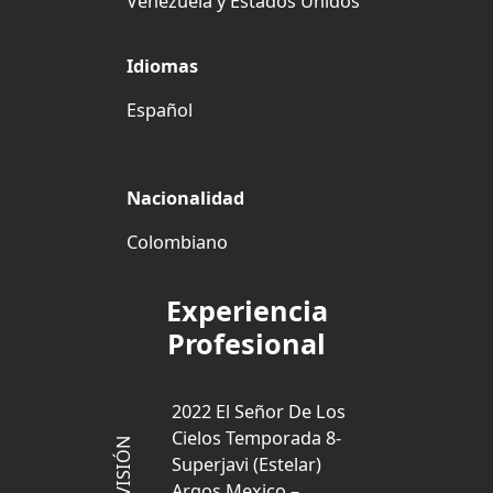
Venezuela y Estados Unidos
Idiomas
Español
Nacionalidad
Colombiano
Experiencia
Profesional
2022 El Señor De Los
Cielos Temporada 8-
TELEVISIÓN
Superjavi (Estelar)
Argos Mexico –