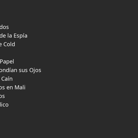
idos
de la Espía
e Cold
 Papel
ondían sus Ojos
 Caín
os en Mali
os
dico